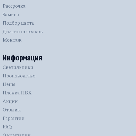
Голубые
С подсветкой
Для бассейна
Рассрочка
Синие
С фотопечатью
В гостиную
Замена
Кривые линии
В санузел (туалет)
Подбор цвета
Зеркальные
Для офиса
Дизайн потолков
Звездное небо
В зал
Монтаж
3D
Для коттеджа
Светопрозрачные
В ванную
Информация
Одноуровневые
Светильники
С трековыми светильниками
Производство
Цены
Пленка ПВХ
Акции
Отзывы
Гарантии
FAQ
О компании