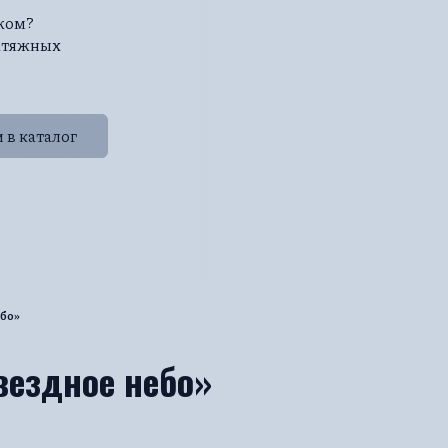
ажом?
натяжных
 в каталог
бо»
вездное небо»