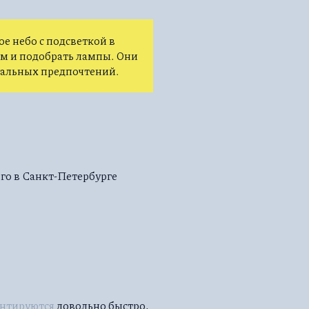
е небо с подсветкой в
ом и подобрать лампы. Они
уальных предпочтений.
го в Санкт-Петербурге
нтируются
довольно быстро,