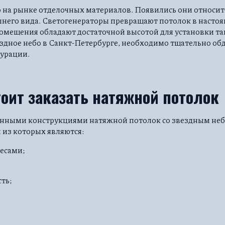
 на рынке отделочных материалов. Появились они относите
шнего вида. Светогенераторы превращают потолок в настоя
 помещения обладают достаточной высотой для установки та
дное небо в Санкт-Петербурге, необходимо тщательно обд
урации.
оит заказать натяжной потолок
нными конструкциями натяжной потолок со звездным неб
из которых являются:
бесами;
ть;