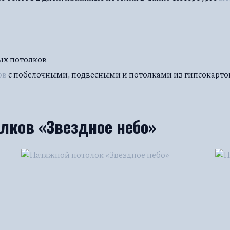
ых потолков
ов
с побелочными, подвесными и потолками из гипсокарто
лков «Звездное небо»