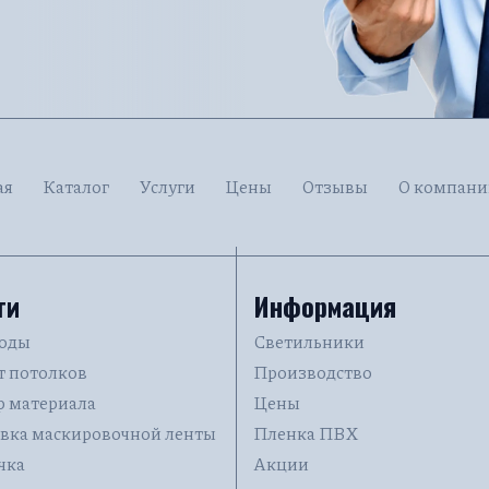
ая
Каталог
Услуги
Цены
Отзывы
О компани
ги
Информация
воды
Светильники
т потолков
Производство
 материала
Цены
вка маскировочной ленты
Пленка ПВХ
чка
Акции