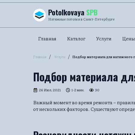
Перейти к содержанию
Potolkovaya
SPB
Натяжные потолки в Санкт-Петербурге
Главная
Каталог
Услуги
Цены
/
/
Главная
Услуги
Подбор материала для натяжного 
Подбор материала дл
26 Июл, 2021
1-2 мин.
30
Важный момент во время ремонта – правиль
от нескольких факторов. Существуют опред
Разновидности натяжны