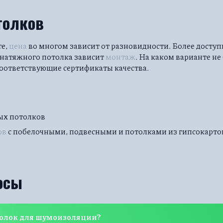
толков
те,
цена
во многом зависит от разновидности. Более досту
 натяжного потолка зависит
монтаж
. На каком варианте не
соответствующие сертификаты качества.
ых потолков
ов
с побелочными, подвесными и потолками из гипсокарто
осы
олок для шумоизоляции?