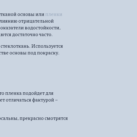
 тканой основы или
пленки
 влиянию отрицательной
показатели водостойкости,
ются достаточно часто.
 стеклоткань. Используется
стве основы под покраску.
то пленка подойдет для
ет отличаться фактурой –
сальны, прекрасно смотрятся