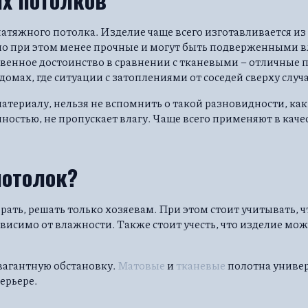
тяжного потолка. Изделие чаще всего изготавливается из
, но при этом менее прочные и могут быть подверженными
ственное достоинство в сравнении с тканевыми – отличные 
омах, где ситуации с затоплениями от соседей сверху случа
териалу, нельзя не вспомнить о такой разновидности, как
ностью, не пропускает влагу. Чаще всего применяют в каче
потолок?
ать, решать только хозяевам. При этом стоит учитывать, ч
висимо от влажности. Также стоит учесть, что изделие мож
вагантную обстановку.
Матовые
и
тканевые
полотна универ
ерьере.