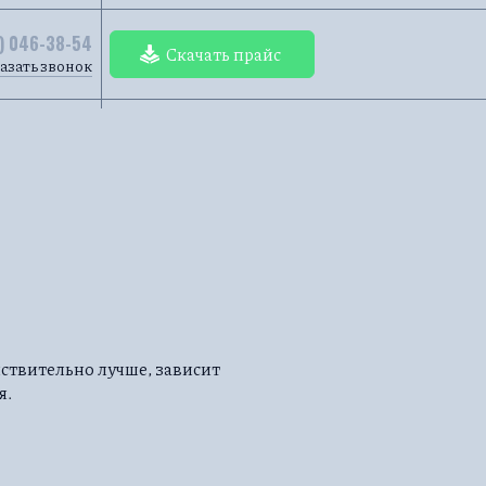
) 046-38-54
Скачать прайс
азать звонок
ствительно лучше, зависит
я.