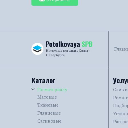
Potolkovaya
SPB
Главн
Натяжные потолки в Санкт-
Петербурге
Каталог
Услу
По материалу
Слив 
Матовые
Ремон
Тканевые
Подбор
Глянцевые
Устано
Сатиновые
Рассро