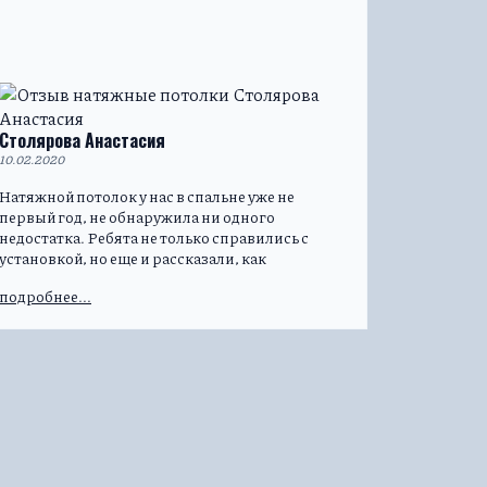
Столярова Анастасия
10.02.2020
Натяжной потолок у нас в спальне уже не
первый год, не обнаружила ни одного
недостатка. Ребята не только справились с
установкой, но еще и рассказали, как
правильно мыть полотно. Теперь хочу по всей
подробнее...
квартире натянуть потолки – это очень
практично!