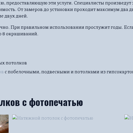
ию, предоставляющую эти услуги. Специалисты произведут 
оимость. От замеров до установки проходит максимум два 
е двух дней.
вечно. При правильном использовании прослужит годы. Если
о 8 окрашиваний.
ых потолков
ов
с побелочными, подвесными и потолками из гипсокарто
олков c фотопечатью