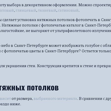
оту выбора в декоративном оформлении. Можно спроекти
атовый
,
глянцевый
,
тканевый
,
сатиновый
.
сделает установка натяжных потолков фотопечать в Санк
Натяжные потолки с фотопечатью каталог в Санкт-Петерб
влагостойкие, не выгорают от ультрафиолетового излучени
небо в Санкт-Петербурге может изображать голубое с обл
с фотопечатью цветы в Санкт-Петербурге? Остается только
я украшения стен. Конструкция крепится к стене и превращ
атяжных потолков
ависит
от размера,
выбранного материала
. В сравнении с д
раздо ниже.