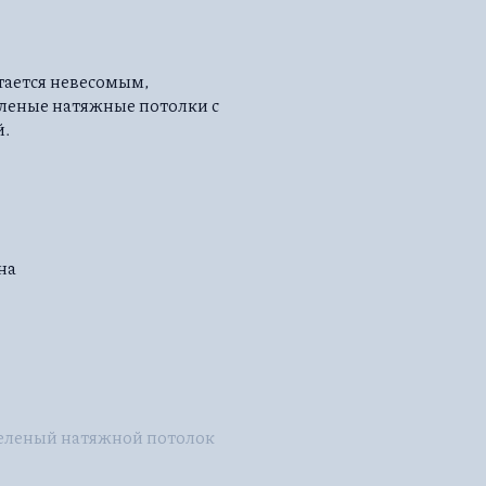
тается невесомым,
леные натяжные потолки с
й.
на