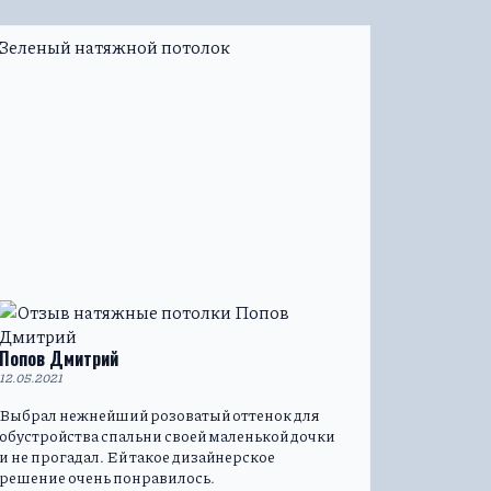
Попов Дмитрий
12.05.2021
Выбрал нежнейший розоватый оттенок для
обустройства спальни своей маленькой дочки
и не прогадал. Ей такое дизайнерское
решение очень понравилось.