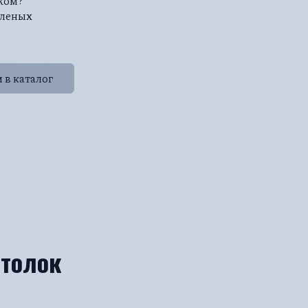
ажом?
еленых
 в каталог
отолок