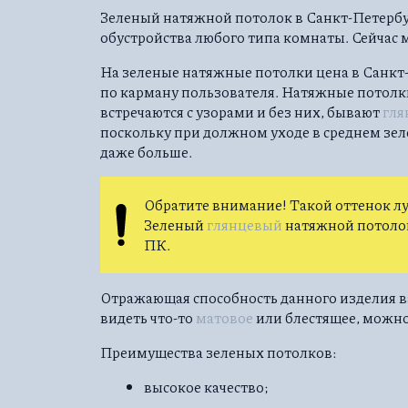
Зеленый натяжной потолок в Санкт-Петербу
обустройства любого типа комнаты. Сейчас м
На зеленые натяжные потолки цена в Санкт-
по карману пользователя. Натяжные потолк
встречаются с узорами и без них, бывают
гл
поскольку при должном уходе в среднем зе
даже больше.
Обратите внимание! Такой оттенок лу
Зеленый
глянцевый
натяжной потолок 
ПК.
Отражающая способность данного изделия вар
видеть что-то
матовое
или блестящее, можн
Преимущества зеленых потолков:
высокое качество;