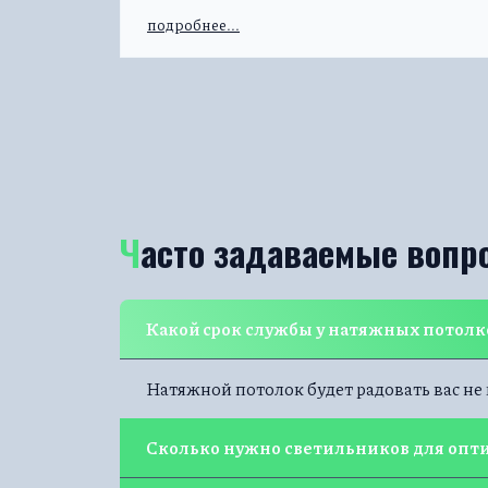
преобразилась. Но самое главное – оттенки не
подробнее...
выцветают, что существенный плюс, так как в
квартире повышенная влажность.
Часто задаваемые вопр
Какой срок службы у натяжных потолк
Натяжной потолок будет радовать вас не
Сколько нужно светильников для опт