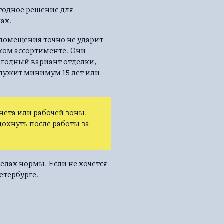
годное решение для
ах.
 помещения точно не ударит
ком ассортименте. Они
годный вариант отделки,
лужит минимум 15 лет или
инета или рабочей зоны.
дохнуть после работы за
делах нормы. Если не хочется
етербурге.