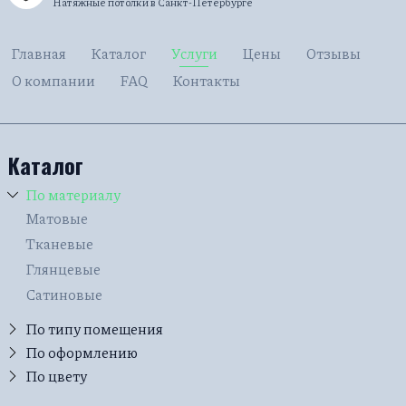
Натяжные потолки в Санкт-Петербурге
Главная
Каталог
Услуги
Цены
Отзывы
О компании
FAQ
Контакты
Каталог
По материалу
Матовые
Тканевые
Глянцевые
Сатиновые
По типу помещения
Для дачи
По оформлению
Бесшовные
По цвету
В прихожую
Красные
Фактурные с тиснением и узором
На балкон / на лоджию